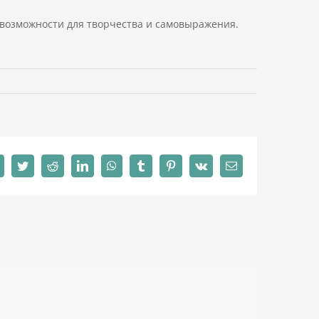
возможности для творчества и самовыражения.
Facebook
Twitter
Reddit
LinkedIn
WhatsApp
Tumblr
Pinterest
Vk
Email