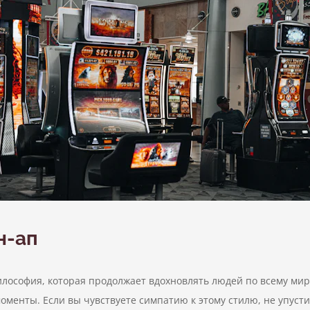
н-ап
философия, которая продолжает вдохновлять людей по всему миру
оменты. Если вы чувствуете симпатию к этому стилю, не упусти