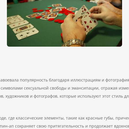
о завоевала популярность благодаря иллюстрациям и фотографи
и символами сексуальной свободы и эмансипации, отражая изме
в, художников и фотографов, которые используют этот стиль д
е, где классические элементы, такие как красные губы, причес
пин-ап сохраняет свою притягательность и продолжает вдохно