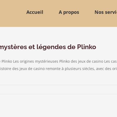
Accueil
A propos
Nos servi
 mystères et légendes de Plinko
 Plinko Les origines mystérieuses Plinko des jeux de casino Les ca
'histoire des jeux de casino remonte à plusieurs siècles, avec des 