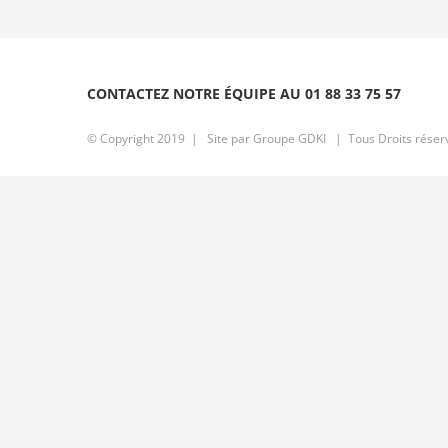
CONTACTEZ NOTRE ÉQUIPE AU 01 88 33 75 57
© Copyright 2019 | Site par
Groupe GDKI
| Tous Droits réser