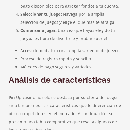
pago disponibles para agregar fondos a tu cuenta.
Seleccionar tu juego:
Navega por la amplia
selección de juegos y elige el que más te atraiga.
Comenzar a jugar:
Una vez que hayas elegido tu
juego, ¡es hora de divertirse y probar suerte!
Acceso inmediato a una amplia variedad de juegos.
Proceso de registro rápido y sencillo.
Métodos de pago seguros y variados.
Análisis de características
Pin Up casino no solo se destaca por su oferta de juegos,
sino también por las características que lo diferencian de
otros competidores en el mercado. A continuación, se
presenta una tabla comparativa que resalta algunas de
las características clave.