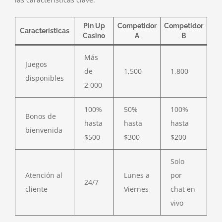
Pin Up
Competidor
Competidor
Características
Casino
A
B
Más
Juegos
de
1,500
1,800
disponibles
2,000
100%
50%
100%
Bonos de
hasta
hasta
hasta
bienvenida
$500
$300
$200
Solo
Atención al
Lunes a
por
24/7
cliente
Viernes
chat en
vivo