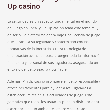
Up casino
La seguridad es un aspecto fundamental en el mundo
del juego en línea, y Pin Up casino toma este tema muy
en serio. La plataforma opera bajo una licencia de juego
que garantiza su legalidad y conformidad con las
normativas de la industria. Utiliza tecnología de
encriptación avanzada para proteger toda la información
financiera y personal de sus jugadores, asegurando un
entorno de juego seguro y confiable.
Además, Pin Up casino promueve el juego responsable y
ofrece herramientas para ayudar a los jugadores a
establecer límites en sus actividades de juego. Esto
garantiza que todos los usuarios puedan disfrutar de su
experiencia en un ambiente seguro y controlado.