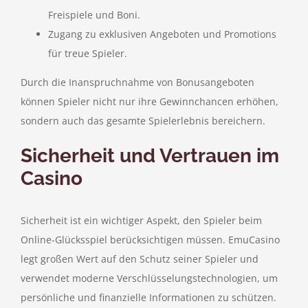
Freispiele und Boni.
Zugang zu exklusiven Angeboten und Promotions
für treue Spieler.
Durch die Inanspruchnahme von Bonusangeboten
können Spieler nicht nur ihre Gewinnchancen erhöhen,
sondern auch das gesamte Spielerlebnis bereichern.
Sicherheit und Vertrauen im
Casino
Sicherheit ist ein wichtiger Aspekt, den Spieler beim
Online-Glücksspiel berücksichtigen müssen. EmuCasino
legt großen Wert auf den Schutz seiner Spieler und
verwendet moderne Verschlüsselungstechnologien, um
persönliche und finanzielle Informationen zu schützen.