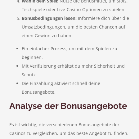
Wähle dein Spiel:
Nutze die Bonusmittel, um Slots,
Tischspiele oder Live-Casino-Optionen zu spielen.
Bonusbedingungen lesen:
Informiere dich über die
Umsatzbedingungen, um die besten Chancen auf
einen Gewinn zu haben.
Ein einfacher Prozess, um mit dem Spielen zu
beginnen.
Mit Verifizierung erhältst du mehr Sicherheit und
Schutz.
Die Einzahlung aktiviert schnell deine
Bonusangebote.
Analyse der Bonusangebote
Es ist wichtig, die verschiedenen Bonusangebote der
Casinos zu vergleichen, um das beste Angebot zu finden.