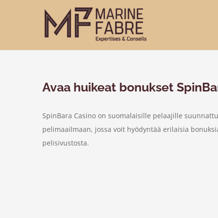
Passer
au
contenu
Avaa huikeat bonukset SpinBar
SpinBara Casino on suomalaisille pelaajille suunnattu 
pelimaailmaan, jossa voit hyödyntää erilaisia bonuksia j
pelisivustosta.