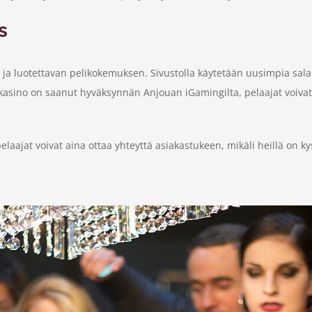
s
 ja luotettavan pelikokemuksen. Sivustolla käytetään uusimpia sal
ka kasino on saanut hyväksynnän Anjouan iGamingilta, pelaajat voivat 
laajat voivat aina ottaa yhteyttä asiakastukeen, mikäli heillä on k