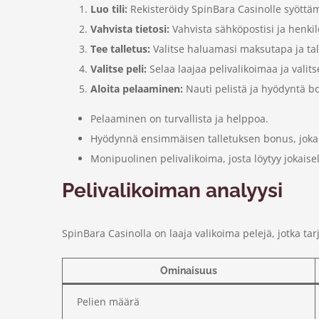
Luo tili:
Rekisteröidy SpinBara Casinolle syöttämäl
Vahvista tietosi:
Vahvista sähköpostisi ja henkil
Tee talletus:
Valitse haluamasi maksutapa ja tal
Valitse peli:
Selaa laajaa pelivalikoimaa ja valits
Aloita pelaaminen:
Nauti pelistä ja hyödyntä bo
Pelaaminen on turvallista ja helppoa.
Hyödynnä ensimmäisen talletuksen bonus, joka 
Monipuolinen pelivalikoima, josta löytyy jokaisel
Pelivalikoiman analyysi
SpinBara Casinolla on laaja valikoima pelejä, jotka ta
Ominaisuus
Pelien määrä