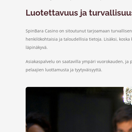
Luotettavuus ja turvallisuu
SpinBara Casino on sitoutunut tarjoamaan turvallisen
henkilökohtaisia ja taloudellisia tietoja. Lisäksi, kos
läpinäkyvä.
Asiakaspalvelu on saatavilla ympäri vuorokauden, ja pe
pelaajien luottamusta ja tyytyväisyyttä.