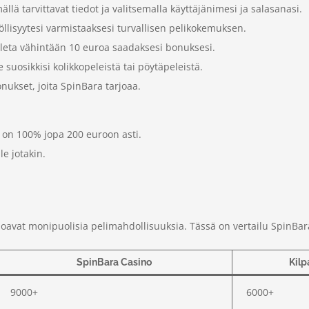
lä tarvittavat tiedot ja valitsemalla käyttäjänimesi ja salasanasi.
öllisyytesi varmistaaksesi turvallisen pelikokemuksen.
leta vähintään 10 euroa saadaksesi bonuksesi.
e suosikkisi kolikkopeleistä tai pöytäpeleistä.
nukset, joita SpinBara tarjoaa.
on 100% jopa 200 euroon asti.
le jotakin.
rjoavat monipuolisia pelimahdollisuuksia. Tässä on vertailu SpinBara
SpinBara Casino
Kilpa
9000+
6000+