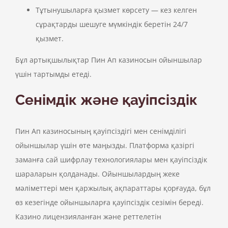
Тұтынушыларға қызмет көрсету — кез келген
сұрақтарды шешуге мүмкіндік беретін 24/7
қызмет.
Бұл артықшылықтар Пин Ап казиносын ойыншылар
үшін тартымды етеді.
Сенімдік және қауіпсіздік
Пин Ап казиносының қауіпсіздігі мен сенімділігі
ойыншылар үшін өте маңызды. Платформа қазіргі
заманға сай шифрлау технологиялары мен қауіпсіздік
шараларын қолданады. Ойыншылардың жеке
мәліметтері мен қаржылық ақпараттары қорғауда, бұл
өз кезегінде ойыншыларға қауіпсіздік сезімін береді.
Казино лицензияланған және реттелетін