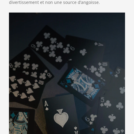
divertissement et non une source d’angoisse.