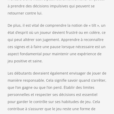
à prendre des décisions impulsives qui peuvent se
retourner contre lui.
De plus, il est vital de comprendre la notion de « tilt », un
état d’esprit où un joueur devient frustré ou en colère, ce
qui peut altérer son jugement. Apprendre à reconnaître
ces signes et à faire une pause lorsque nécessaire est un
aspect fondamental pour maintenir une expérience de
jeu positive et saine.
Les débutants devraient également envisager de jouer de
manière responsable. Cela signifie savoir quand s’arrêter,
que l’on gagne ou que l’on perd. Établir des limites
personnelles et respecter ses décisions est essentiel
pour garder le contrôle sur ses habitudes de jeu. Cela
contribue à s’assurer que le jeu reste une forme de