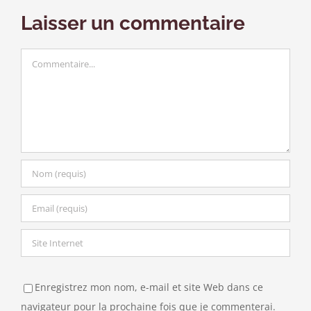
Laisser un commentaire
Commentaire
Enregistrez mon nom, e-mail et site Web dans ce
navigateur pour la prochaine fois que je commenterai.