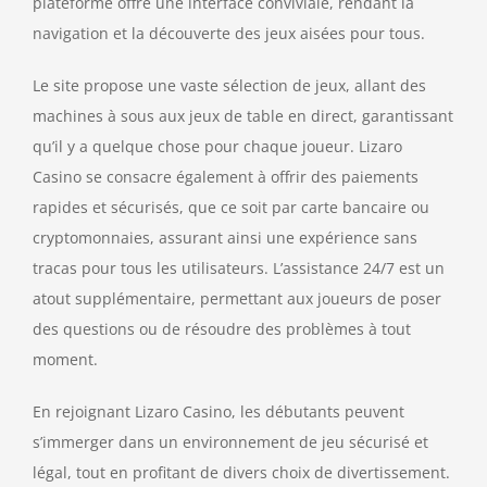
plateforme offre une interface conviviale, rendant la
navigation et la découverte des jeux aisées pour tous.
Le site propose une vaste sélection de jeux, allant des
machines à sous aux jeux de table en direct, garantissant
qu’il y a quelque chose pour chaque joueur. Lizaro
Casino se consacre également à offrir des paiements
rapides et sécurisés, que ce soit par carte bancaire ou
cryptomonnaies, assurant ainsi une expérience sans
tracas pour tous les utilisateurs. L’assistance 24/7 est un
atout supplémentaire, permettant aux joueurs de poser
des questions ou de résoudre des problèmes à tout
moment.
En rejoignant Lizaro Casino, les débutants peuvent
s’immerger dans un environnement de jeu sécurisé et
légal, tout en profitant de divers choix de divertissement.