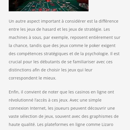
Un autre aspect important à considérer est la différence
entre les jeux de hasard et les jeux de stratégie. Les
machines à sous, par exemple, reposent entièrement sur
la chance, tandis que des jeux comme le poker exigent
des compétences stratégiques et de la psychologie. Il est
crucial pour les débutants de se familiariser avec ces
distinctions afin de choisir les jeux qui leur
correspondent le mieux.
Enfin, il convient de noter que les casinos en ligne ont
révolutionné l’accès à ces jeux. Avec une simple
connexion Internet, les joueurs peuvent découvrir une
vaste sélection de jeux, souvent avec des graphismes de
haute qualité. Les plateformes en ligne comme Lizaro