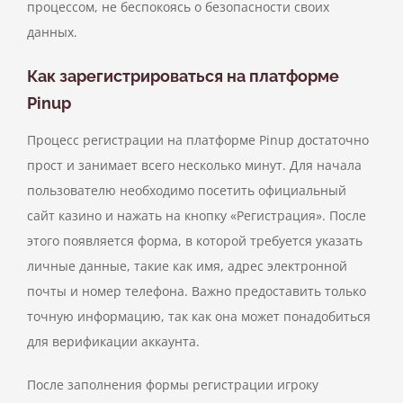
процессом, не беспокоясь о безопасности своих
данных.
Как зарегистрироваться на платформе
Pinup
Процесс регистрации на платформе Pinup достаточно
прост и занимает всего несколько минут. Для начала
пользователю необходимо посетить официальный
сайт казино и нажать на кнопку «Регистрация». После
этого появляется форма, в которой требуется указать
личные данные, такие как имя, адрес электронной
почты и номер телефона. Важно предоставить только
точную информацию, так как она может понадобиться
для верификации аккаунта.
После заполнения формы регистрации игроку