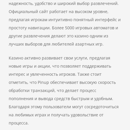
надежность, удобство и широкий выбор развлечений.
Официальный сайт работает на высоком уровне,
предлагая игрокам интуитивно понятный интерфейс и
простоту навигации. Более 5000 игровых автоматов и
другие развлечения делают это казино одним из
лучших выборов для любителей азартных игр.
Казино активно развивает свои услуги, предлагая
новые игры и акции, что позволяет поддерживать
интерес и увлеченность игроков. Также стоит
отметить, что Pinup обеспечивает высокую скорость
обработки транзакций, что делает процесс
пополнения и вывода средств быстрым и удобным.
Благодаря этому пользователи могут сосредоточиться
на любимых играх и получать удовольствие от
процесса.