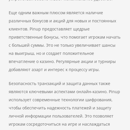
Еще одним важным плюсом является наличие
различных бонусов и акций для новых и постоянных
клиентов. Pinup предоставляет щедрые
приветственные бонусы, что помогает игрокам начать
с большей суммы. Это не только увеличивает шансы
на выигрыш, но и создает положительное
впечатление о казино. Регулярные акции и турниры
добавляют азарт и интерес к процессу игры.
Безопасность транзакций и защита данных также
являются ключевыми аспектами онлайн-казино. Pinup
использует современные технологии шифрования,
чтобы обеспечить надежность платежей и защиту
личной информации пользователей. Это позволяет
игрокам сосредоточиться на игре и наслаждаться